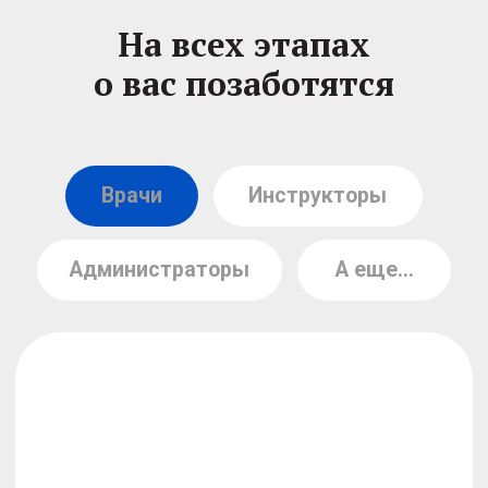
Эдуард Ахметов
Директор клиники
— "В этом году клинике исполняется 12
лет. За это время было вылечено
более 6500 пациентов, в том числе
детей. Проводим полный цикл
восстановление от больничной койки
до занятий спортом под контролем
профессионалов со средним стажем
27 лет и на лучших аппаратах
Германии, Италии и США таких как
RedCord и Artromot. Движемся вперед
с заботой о Вас!".