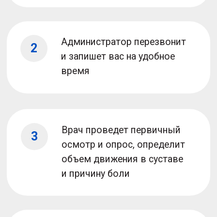
Елена Сергеевна Шмелева
Детский и взрослый
травматолог-ортопед
29 лет опыта
Cпециалист по FDM, P-DTR
Посмотреть документы
Записаться на прием