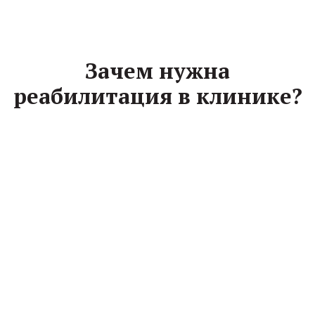
Нет ответственных
При самостоятельной реабилитации
никто не может гарантировать вам
результат, а неправильное
выполнение упражнений приведет к
ухудшению состояния.
Ответственна клиника
При реабилитации в клинике
восстановление пройдет быстро и