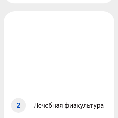
5
Электростимуляция
На мышцу подается слабый
электрический импульс вызывая
сокращение, которое ничем
не отличается от естественного.
Улучшает кровоснабжение, повышает
питание, тонус мышц и увеличивает
их силу. Является неотъемлемой
частью комплекса реабилитации
давая в тандеме с ЛФК отличные
результаты.