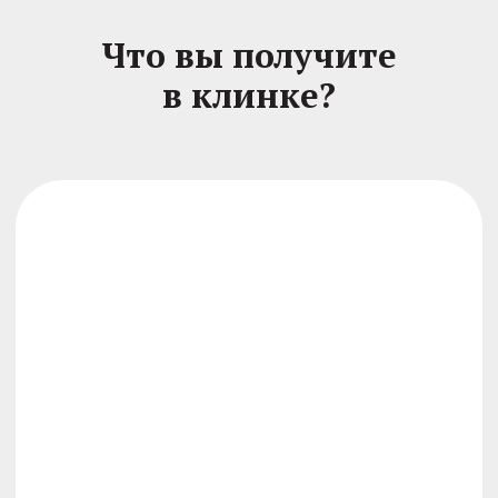
необходимо разработать
определенные группы мышц.
Пассивная
4
механотерапия
Идея пассивной механотерапии
идентична ЛФК, но применяется при