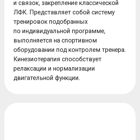
Цены
Прием
Категория 1
Прием травматолога-ортопеда
Составление индивидуальной
программы реабилитации
Подарок до конца месяца
3000 ₽
Записаться на прием