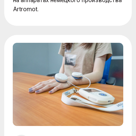
и тренерами для получение
максимально эффективного
результата.
Как проходит прием?
Оставьте заявку на сайте или
1
закажите обратный звонок
Администратор перезвонит
2
и запишет вас на удобное
время