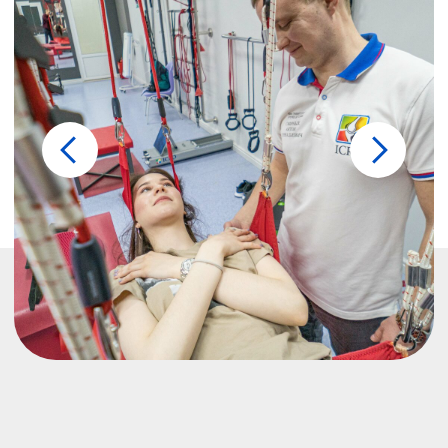
Активная
3
механотерапия
Проводится на импортных
реабилитационных аппаратах,
восстанавливая двигательные
и функциональные нарушения под
контролем инструктора, посредством
сил пациента. Применяется, когда