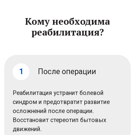
4
Эндопротезирование
До операции вы прокачаете мышцы и
связки для лучшего удержания
протеза. После — разработаете сустав,
восстановите чувство баланса и
научитесь носить эндопротез.
5
При контратурах
До операции позволит замедлить
прогрессирование болезни и
увеличить степень подвижности.
После операции реабилитация снизит
риск рецидива.