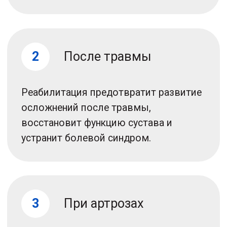
6
При остеохондрозах
Реабилитация снимет боли,
мышечные спазмы и остановит
прогрессирование остеохондроза.
Укрепит мышцы спины, живота и
ягодиц для равномерного
распределения нагрузки.
7
При периартрозах
Реабилитация при периартрозе снимет
болевой синдром, воспаление,
восстановит проводимость,
кровообращение и питание тканей
используя ЛФК и физиотерапию.