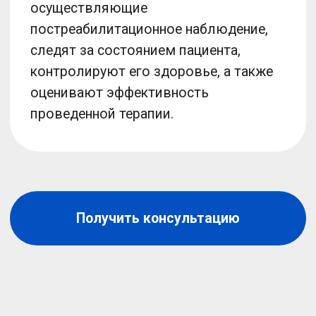
Прием врача физической и
реабилитационной медицины
Мануально-мышечное
тестирования
Лечение методом
нейрорецепторной терапии
5000 ₽
Записаться на прием
О клинике