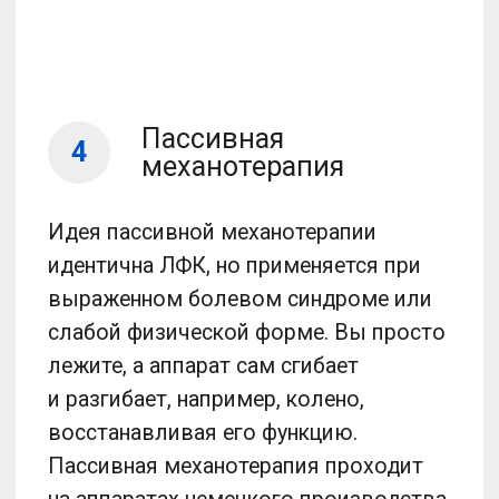
Костыгин В.Ф. · Шмелева
Е.С. · Филатов П.В.
Ставицкая Ю. Ф.
Ваш врач будет курировать
реабилитацию от первого приема
до полного восстановления,
по необходимости корректируя
программу вместе с инструкторами