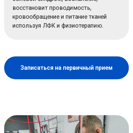
2
Лечебная физкультура
Индивидуальные или групповые
занятия на тренажерах
и реабилитационных аппаратах
помогут увеличить объем движения
в суставе, восстановить функцию
конечности, укрепить мышцы
и связки. Занятия проводят
инструкторы, которые работают
в клинике более 7 лет. Занятия
на системах Redcord проводит врач
Антон Смирных.