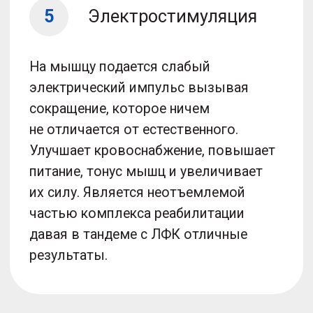
Врач проведет первичный
3
осмотр и опрос, определит
объем движения в суставе
и причину боли
Травматолог совместно
4
с инструктором-методистом
составят индивидуальную
программу реабилитации
Врач выдаст заключение,
5
программу реабилитации
и рекомендации