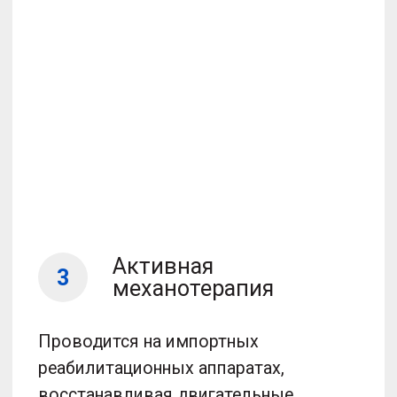
7
Наблюдение
Постреабилитационное врачебное
наблюдение представляет собой
продолжение заботы о пациенте после
завершения активного лечения
и физической реабилитации. Врачи,
осуществляющие
постреабилитационное наблюдение,
следят за состоянием пациента,