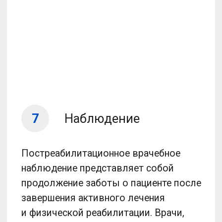
Прием
КМН
Прием травматолога-ортопеда
Составление индивидуальной
программы реабилитации
Подарок до конца месяца
3 000 ₽
Записаться на прием
Прием
С тестированием