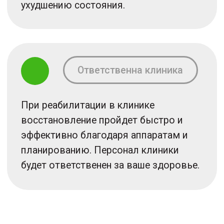
2
После травмы
Реабилитация предотвратит развитие
осложнений после травмы,
восстановит функцию сустава и
устранит болевой синдром.
3
При артрозах
Реабилитация увеличит объем
движений и снимет боли вызванные
артрозом, у вас улучшится функция
сустава.