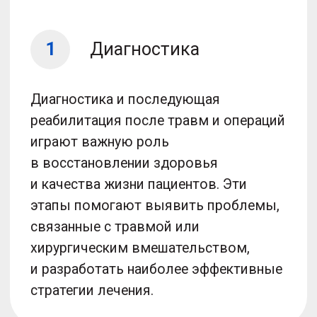
выраженном болевом синдроме или
слабой физической форме. Вы просто
лежите, а аппарат сам сгибает
и разгибает, например, колено,
восстанавливая его функцию.
Пассивная механотерапия проходит
на аппаратах немецкого производства
Artromot.